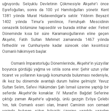
uğruyordu. Selçuklu Devletinin Çökmesiyle Akşehir’i önce
Eşrefoğulları, sonra da 100 yıl Hamitoğulları yönetir. Kent
1381 yılında Murat Hüdavendigar’a satılır. Yıldırım Beyazıt
1402 yılında Timur’a yenilince, Ferruhşah Mescidinin
cenazelik bölümüne hapsedilir ve burada intihar eder. Fetret
Döneminde kısa bir süre Karamanoğullarının eline geçen
Akşehir, Fatih Sultan Mehmet zamanında 1467 yılında
fethedilir ve Cumhuriyete kadar sürecek olan kesintisiz
Osmanlı hâkimiyeti başlar.
Osmanlı İmparatorluğu Dönemlerinde, Akşehir’in yüzyıllar
boyunca gördüğü yağma ve istila sona erer. Şehir uzun yıllar
ticaret ve yollarının kavşağı konumunda bulunması nedeniyle,
ilk kez bu dönemde avantajlı durum haline gelmiştir. Yavuz
Sultan Selim, Safevi Hükümdarı Şah İsmail üzerine yaptığı bir
seferde Akşehir’de konaklar. IV. Murad’ın Bağdat Seferine
çıktığı zaman Akşehir’e uğradığı, ünlü gezgin Evliya Çelebi
’nin, tek Osmanlı eseri olan, İmaret Camiinin son cemaat
yerinde bulunan sütun bileziği üzerine yazdığı yazıdan