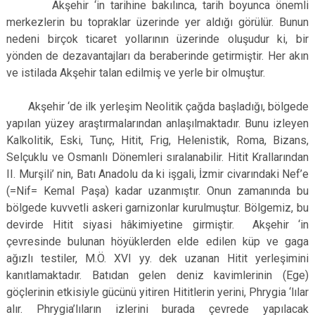
Akşehir ‘in tarihine bakılınca, tarih boyunca önemli
Derebucak
Karatay
merkezlerin bu topraklar üzerinde yer aldığı görülür. Bunun
nedeni birçok ticaret yollarının üzerinde oluşudur ki, bir
yönden de dezavantajları da beraberinde getirmiştir. Her akın
ve istilada Akşehir talan edilmiş ve yerle bir olmuştur.
Akşehir ‘de ilk yerleşim Neolitik çağda başladığı, bölgede
yapılan yüzey araştırmalarından anlaşılmaktadır. Bunu izleyen
Kalkolitik, Eski, Tunç, Hitit, Frig, Helenistik, Roma, Bizans,
Selçuklu ve Osmanlı Dönemleri sıralanabilir. Hitit Krallarından
II. Murşili’ nin, Batı Anadolu da ki işgali, İzmir civarındaki Nef’e
(=Nif= Kemal Paşa) kadar uzanmıştır. Onun zamanında bu
bölgede kuvvetli askeri garnizonlar kurulmuştur. Bölgemiz, bu
devirde Hitit siyasi hâkimiyetine girmiştir. Akşehir ‘in
çevresinde bulunan höyüklerden elde edilen küp ve gaga
ağızlı testiler, M.Ö. XVI yy. dek uzanan Hitit yerleşimini
kanıtlamaktadır. Batıdan gelen deniz kavimlerinin (Ege)
göçlerinin etkisiyle gücünü yitiren Hititlerin yerini, Phrygia ‘lılar
alır. Phrygia’lıların izlerini burada çevrede yapılacak