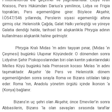
Kraisos, Pers Hükümdarı Darius’a yenilince, Lidya ve Frigia
toprakları, Pers egemenliğine girer. Böylece Akşehir,
İ.Ö547/546 yıllarında, Perslerin siyasi egemenliği altına
girmiş olur. Helenistik Çağda, Galat Halkı yerleştiği ve yöreye
Galatia dendiği halde, tarihsel bir alışkanlıkla Phrygia adının
kullanılması alışkanlık haline gelmiştir.
Phrygia Kralı Midas ‘m adını taşıyan pınar, (Midas ‘ın
Çeşmesi) bugünkü Ulupınar Köyündedir. O dönemden sonra
Lidya’nın Şehir Piskoposlarından biri olan kentin yakınlarındaki
Melles Köyü bugünkü hala Prensesin kocası Melas ‘in adını
taşımaktadır. Akşehir ‘de Pers ve Helenistik dönem
egemenliğinden sonra sırayla Roma ve Bizans istilaları takip
eder. Roma ‘nın, Anadolu yönetim örgütü içinde İkonion ‘a
(Konya) bağlanır.
Bizans’ın uç şehri olan Akşehir, önce Emeviler’in sonra
Abbasilerin, Bizans ‘la olan savaşları sırasında taraflar