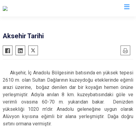
Konya
Aksehir Tarihi
Ahırlı
Doğanhisar
Kulu
Akören
Emirgazi
Meram
Akşehir
Ereğli
Sarayönü
Akşehir, İç Anadolu Bölgesinin batısında en yüksek tepesi
Altınekin
Güneysınır
Selçuklu
2610 m. olan Sultan Dağlarının kuzeydoğu eteklerinde eğimli
Beyşehir
Hadim
Seydişehir
arazi üzerine, boğaz denilen dar bir koyağın hemen önüne
yerleşmiştir. Adıyla anılan 8 km. kuzeybatısındaki göle ve
Bozkır
Halkapınar
Taşkent
verimli ovasına 60-70 m. yukarıdan bakar. Denizden
Çeltik
Hüyük
Tuzlukçu
yüksekliği 1020 m’dir. Anadolu geleneğine uygun olarak
Cihanbeyli
Ilgın
Yalıhüyük
Alüvyon kıyısına eğimli bir alana yerleşmiştir. Dağa doğru
Çumra
Kadınhanı
Yunak
sırtını ormana vermiştir.
Derbent
Karapınar