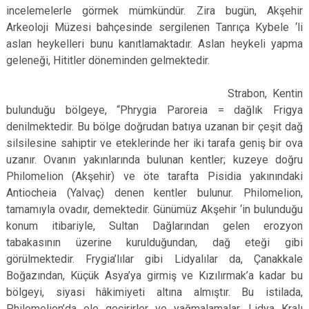
incelemelerle görmek mümkündür. Zira bugün, Akşehir
Arkeoloji Müzesi bahçesinde sergilenen Tanrıça Kybele ‘li
aslan heykelleri bunu kanıtlamaktadır. Aslan heykeli yapma
geleneği, Hititler döneminden gelmektedir.
Strabon, Kentin
bulunduğu bölgeye, “Phrygia Paroreia = dağlık Frigya
denilmektedir. Bu bölge doğrudan batıya uzanan bir çeşit dağ
silsilesine sahiptir ve eteklerinde her iki tarafa geniş bir ova
uzanır. Ovanın yakınlarında bulunan kentler; kuzeye doğru
Philomelion (Akşehir) ve öte tarafta Pisidia yakınındaki
Antiocheia (Yalvaç) denen kentler bulunur. Philomelion,
tamamıyla ovadır, demektedir. Günümüz Akşehir ‘in bulunduğu
konum itibariyle, Sultan Dağlarından gelen erozyon
tabakasının üzerine kurulduğundan, dağ eteği gibi
görülmektedir. Frygia’lılar gibi Lidyalılar da, Çanakkale
Boğazından, Küçük Asya’ya girmiş ve Kızılırmak’a kadar bu
bölgeyi, siyasi hâkimiyeti altına almıştır. Bu istilada,
Philomelion’da ele geçirirler ve yağmalamalar. Lidya Kralı