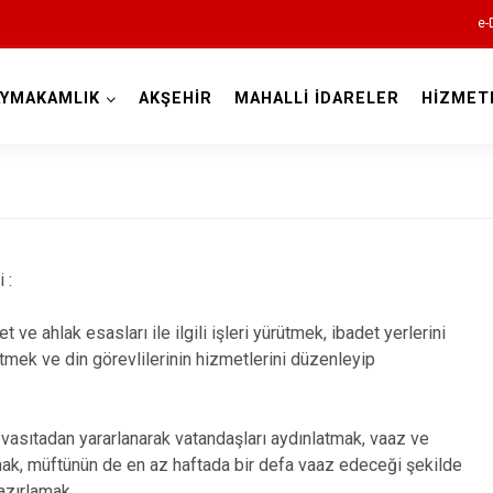
e-
AYMAKAMLIK
AKŞEHİR
MAHALLİ İDARELER
HİZMET
Konya
Ahırlı
 :
Akören
t ve ahlak esasları ile ilgili işleri yürütmek, ibadet yerlerini
Akşehir
mek ve din görevlilerinin hizmetlerini düzenleyip
Altınekin
Beyşehir
vasıtadan yararlanarak vatandaşları aydınlatmak, vaaz ve
Bozkır
nmak, müftünün de en az haftada bir defa vaaz edeceği şekilde
azırlamak.