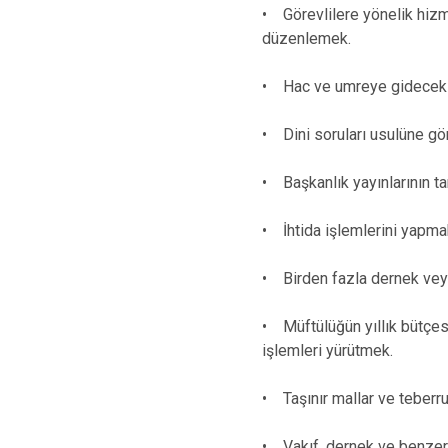
• Görevlilere yönelik hizme
düzenlemek.
• Hac ve umreye gidecekler
• Dini soruları usulüne g
• Başkanlık yayınlarının ta
• İhtida işlemlerini yapma
• Birden fazla dernek veya 
• Müftülüğün yıllık bütçes
işlemleri yürütmek.
• Taşınır mallar ve teberruk
• Vakıf, dernek ve benzeri 