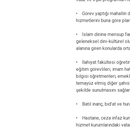
• Görev yaptığı mahallin din
hizmetlerini buna göre pla
• İslam dinine mensup fark
geleneksel dini-kültürel ol
alanına giren konularda or
• İlahiyat fakültesi öğret
eğitim görevlileri, imam ha
bilgisi öğretmenleri, emekli
temayüz etmiş diğer şahısla
şekilde sunulmasını sağla
• Batıl inanç, bid’at ve hu
• Hastane, ceza infaz kuru
hizmet kurumlarındaki vata