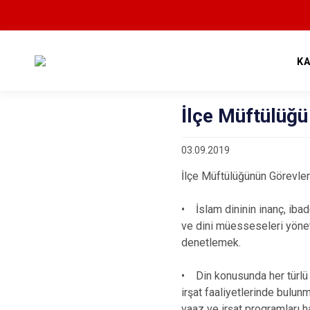
K
İlçe Müftülüğü
03.09.2019
İlçe Müftülüğünün Görevleri
• İslam dininin inanç, ibade
ve dini müesseseleri yönet
denetlemek.
• Din konusunda her türlü 
irşat faaliyetlerinde bulu
vaaz ve irşat programları h