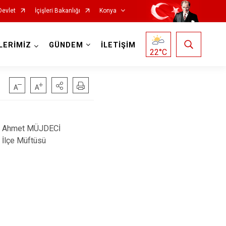
Devlet
İçişleri Bakanlığı
Konya
LERİMİZ
GÜNDEM
İLETİŞİM
22
°C
Doğanhisar
Kulu
Ahmet MÜJDECİ
İlçe Müftüsü
Emirgazi
Meram
Ereğli
Sarayönü
Güneysınır
Selçuklu
Hadim
Seydişehir
Halkapınar
Taşkent