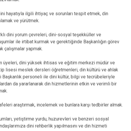
Çeltik
Cihanbeyli
i hayatıyla ilgili ihtiyaç ve sorunları tespit etmek, din
Çumra
nlamak ve yürütmek.
Derbent
lı dini yorum çevreleri, dini-sosyal teşekküller ve
Derebucak
uşumlar ile irtibat kurmak ve gerektiğinde Başkanlığın görev
tak çalışmalar yapmak.
im üyeleri, dini yüksek ihtisas ve eğitim merkezi müdür ve
tip lisesi meslek dersleri öğretmenleri, din kültürü ve ahlak
 Başkanlık personeli ile dini kültür, bilgi ve tecrübeleriyle
rdan da yararlanarak din hizmetlerinin etkin ve verimli bir
mak.
rafeleri araştırmak, incelemek ve bunlara karşı tedbirler almak.
mları, yetiştirme yurdu, huzurevleri ve benzeri sosyal
ndaşlarımıza dini rehberlik yapılmasını ve din hizmeti