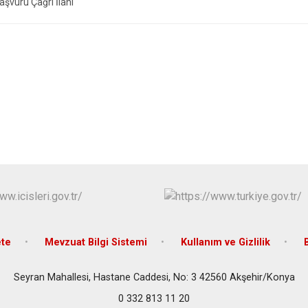
Çeltik
aşvuru Çağrı İlanı
Cihanbeyli
Çumra
Derbent
Derebucak
te
Mevzuat Bilgi Sistemi
Kullanım ve Gizlilik
Seyran Mahallesi, Hastane Caddesi, No: 3 42560 Akşehir/Konya
0 332 813 11 20