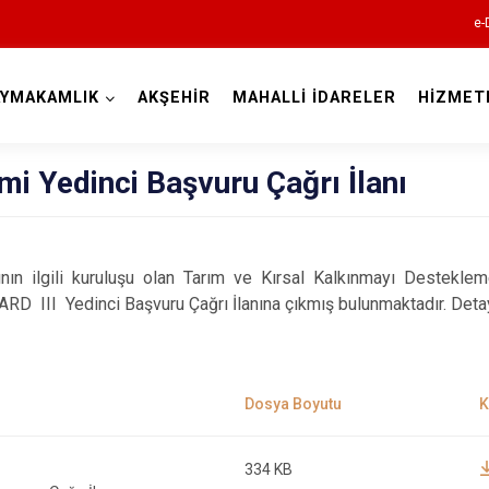
e-
AYMAKAMLIK
AKŞEHİR
MAHALLİ İDARELER
HİZMET
Konya
mi Yedinci Başvuru Çağrı İlanı
Ahırlı
nın ilgili kuruluşu olan Tarım ve Kırsal Kalkınmayı Destekl
RD III Yedinci Başvuru Çağrı İlanına çıkmış bulunmaktadır. Detay
Akören
Akşehir
Altınekin
Beyşehir
Bozkır
334 KB