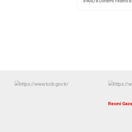
IPARD III Dönemi Yedinci B
Resmi Gaze