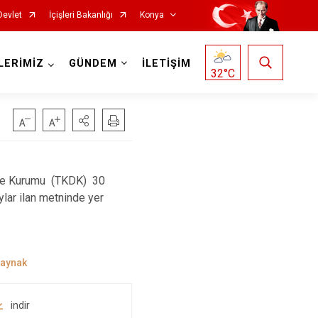
Devlet
İçişleri Bakanlığı
Konya
LERİMİZ
GÜNDEM
İLETİŞİM
32
°C
Doğanhisar
Kulu
eme Kurumu (TKDK) 30
lar ilan metninde yer
Emirgazi
Meram
Ereğli
Sarayönü
Güneysınır
Selçuklu
Hadim
Seydişehir
Halkapınar
Taşkent
indir