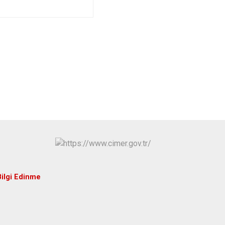
Hüyük
Tuzlukçu
Ilgın
Yalıhüyük
Kadınhanı
Yunak
Karapınar
Karatay
Bilgi Edinme